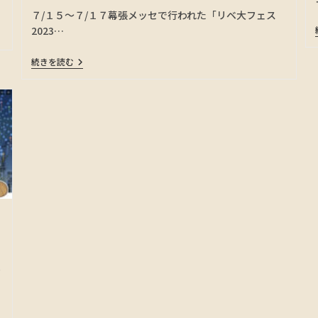
７/１５〜７/１７幕張メッセで行われた「リベ大フェス
2023…
続きを読む
フ