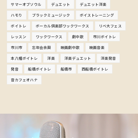
サマーオブソウル
デュエット
デュエット洋楽
ハモり
ブラックミュージック
ボイストレーニング
ボイトレ
ボーカル倶楽部ワックワークス
リベ大フェス
レッスン
ワックワークス
劇中歌
市川ボイトレ
市川市
忘年会余興
映画劇中歌
映画音楽
本八幡ボイトレ
洋楽
洋楽デュエット
洋楽発音
発音
船橋ボイトレ
船橋市
西船橋ボイトレ
音カフェオハナ