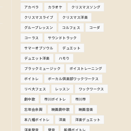
アカペラ
カラオケ
クリスマスソング
クリスマスライブ
クリスマス洋楽
グループレッスン
コルフェス
コーダ
コーラス
サウンドトラック
サマーオブソウル
デュエット
デュエット洋楽
ハモり
ブラックミュージック
ボイストレーニング
ボイトレ
ボーカル倶楽部ワックワークス
リベ大フェス
レッスン
ワックワークス
劇中歌
市川ボイトレ
市川市
忘年会余興
映画劇中歌
映画音楽
本八幡ボイトレ
洋楽
洋楽デュエット
洋楽発音
発音
船橋ボイトレ