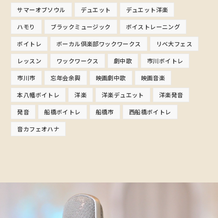
サマーオブソウル
デュエット
デュエット洋楽
ハモり
ブラックミュージック
ボイストレーニング
ボイトレ
ボーカル倶楽部ワックワークス
リベ大フェス
レッスン
ワックワークス
劇中歌
市川ボイトレ
市川市
忘年会余興
映画劇中歌
映画音楽
本八幡ボイトレ
洋楽
洋楽デュエット
洋楽発音
発音
船橋ボイトレ
船橋市
西船橋ボイトレ
音カフェオハナ