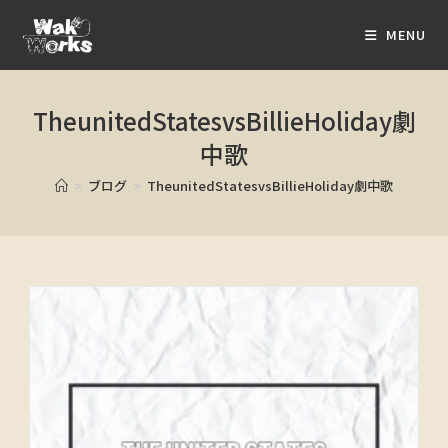
MENU
TheunitedStatesvsBillieHoliday劇
中歌
>
ブログ
>
TheunitedStatesvsBillieHoliday劇中歌